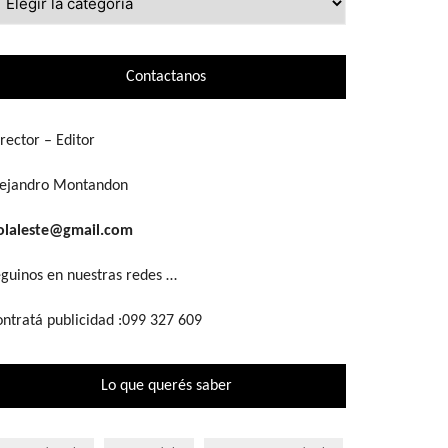
ue
scás
Contactanos
rector – Editor
lejandro Montandon
olaleste@gmail.com
guinos en nuestras redes …
ntratá publicidad :099 327 609
Lo que querés saber