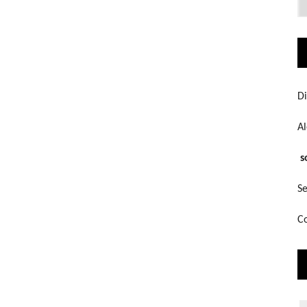
q
bu
Di
A
s
Se
Co