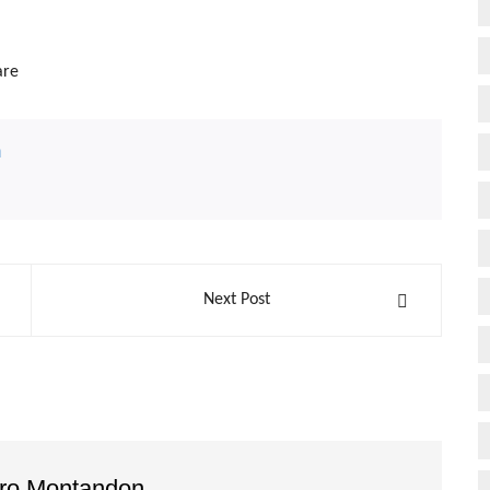
are
n
Next Post
dro Montandon