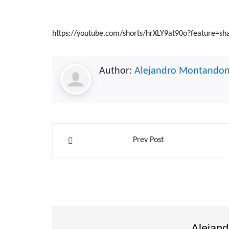
https://youtube.com/shorts/hrXLY9at90o?feature=sh
Author:
Alejandro Montando
Navegación
Prev Post
de
entradas
Alejan