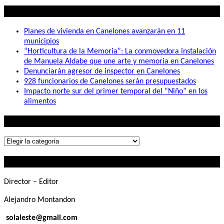
Lo mas visto
Planes de vivienda en Canelones avanzarán en 11
municipios
“Horticultura de la Memoria”: La conmovedora instalación
de Manuela Aldabe que une arte y memoria en Canelones
Denunciarán agresor de inspector en Canelones
928 funcionarios de Canelones serán presupuestados
Impacto norte sur del primer temporal del “Niño” en los
alimentos
Lo que buscás
Lo
que
Contactanos
buscás
Director – Editor
Alejandro Montandon
solaleste@gmail.com