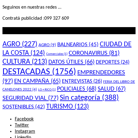
Seguinos en nuestras redes …
Contratá publicidad :099 327 609
Lo que querés saber
AGRO
(227)
CIUDAD DE
BALNEARIOS
(45)
AGRO
(9)
LA COSTA
(124)
CORONAVIRUS
(81)
Comerciales
(1)
CULTURA
(213)
DATOS ÚTILES
(66)
DEPORTES
(24)
DESTACADAS
(1756)
EMPRENDEDORES
(97)
EN CAMPAÑA
(65)
ENTREVISTAS
(26)
FERIA DEL LIBRO DE
POLICIALES
(68)
SALUD
(67)
CANELONES 2022
(4)
LO + RICO
(1)
Sin categoría
(388)
SEGURIDAD VIAL
(77)
TURISMO
(123)
SOSTENIBLES
(42)
Facebook
Twitter
Instagram
LinkedIn