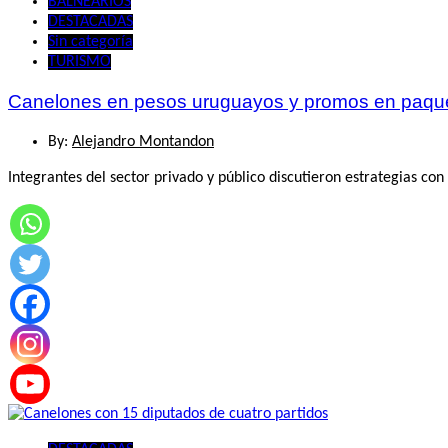
BALNEARIOS
DESTACADAS
Sin categoría
TURISMO
Canelones en pesos uruguayos y promos en paqu
By:
Alejandro Montandon
Integrantes del sector privado y público discutieron estrategias c