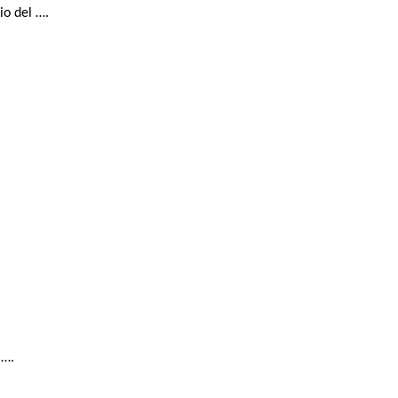
io del ….
 ….